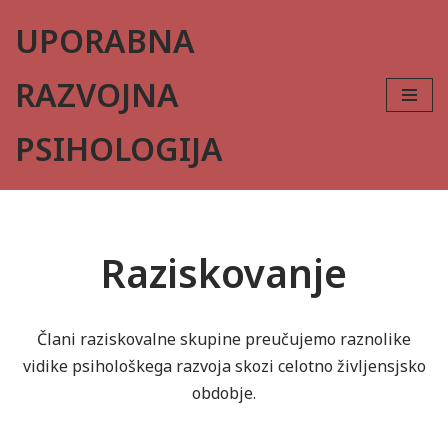
UPORABNA
Skoči
na
RAZVOJNA
vsebino
PSIHOLOGIJA
Raziskovanje
Člani raziskovalne skupine preučujemo raznolike
vidike psihološkega razvoja skozi celotno življensjsko
obdobje.